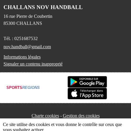
CHALLANS NOV HANDBALL
16 rue Pierre de Coubertin
85300
CHALLANS
Tél. :
0251687532
nov.handball@gmail.com
Informations légales
Signaler un contenu inapproprié
SPORTS
REGIONS
Charte cookies
Gestion des cookies
Ce site utilise des cookies et vous donne le contrôle sur ceux que
vous souhaitez activer